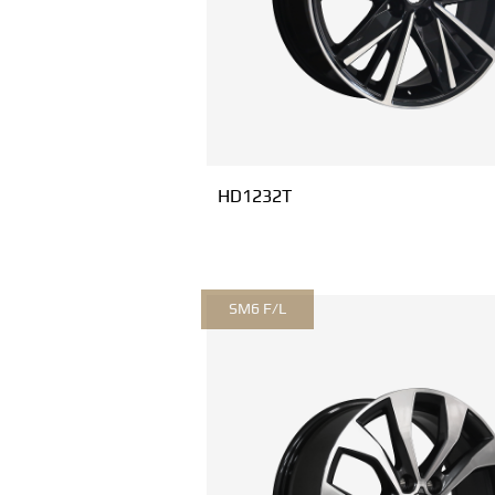
HD1232T
SM6 F/L