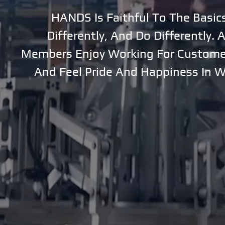
HANDS Is Faithful To The Basic
Contact Us
PR
Differently, And Do Differently.
Members Enjoy Working For Customer
宣传片
And Feel Pride And Happiness In 
奖励和证书
专利权