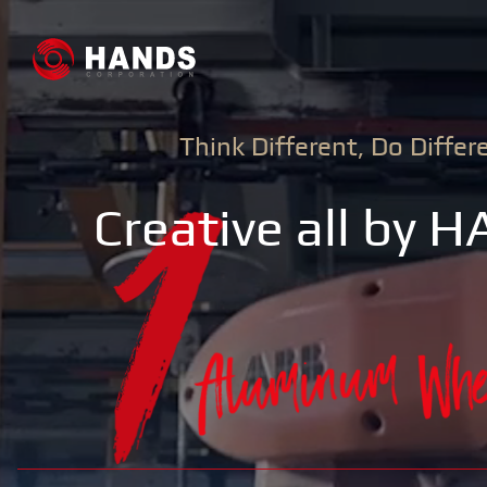
Think Different, Do Differ
Company
Product
Creative all by 
CEO
挨拶
Aluminum Wheel
企業理念
OEM
供貨的輪穀
经营方针
人材像
公司历史
工厂