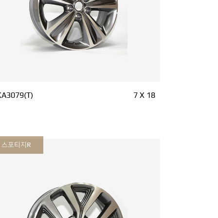
KA3079(T)
7 X 18
스포티지R