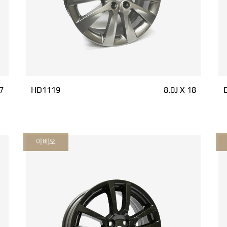
7
HD1119
8.0J X 18
아베오