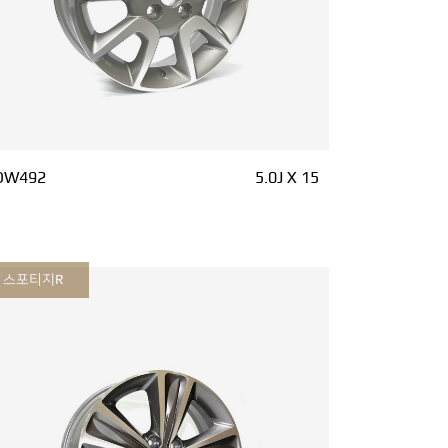
DW492
5.0J X 15
스포티지R