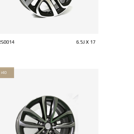
RS0014
6.5J X 17
i40