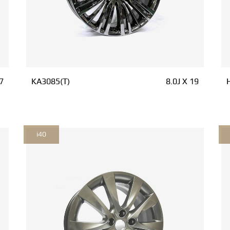
7
KA3085(T)
8.0J X 19
i40