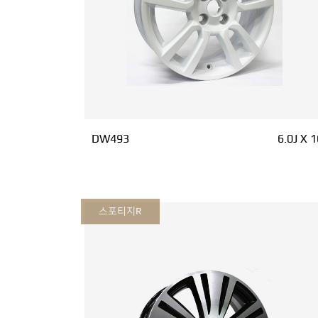
DW493
6.0J X 1
스포티지R