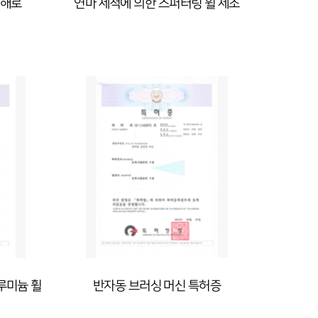
용해로
연마 세척에 의한 스퍼터링 휠 제조
루미늄 휠
반자동 브러싱 머신 특허증