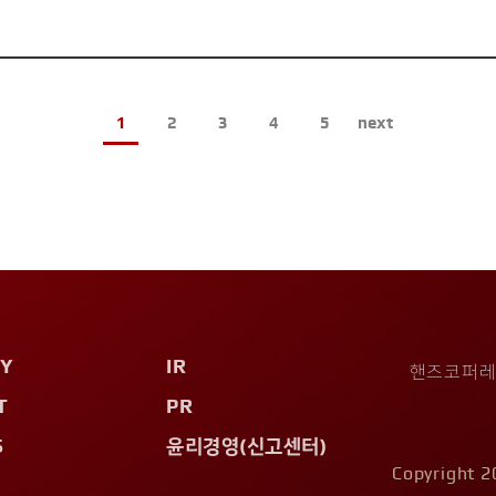
1
2
3
4
5
next
Y
IR
핸즈코퍼레이
T
PR
S
윤리경영(신고센터)
Copyright 2