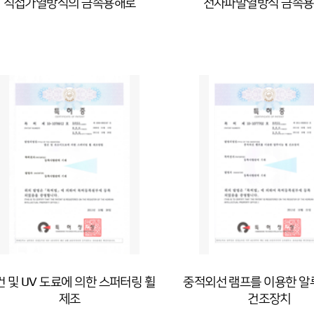
직접가열방식의 금속용해로
전자파발열방식 금속
 및 UV 도료에 의한 스퍼터링 휠
중적외선 램프를 이용한 알
제조
건조장치