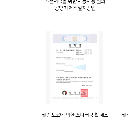
소음저감을 위한 자동차용 휠의
공명기 제작설치방법
열건 도료에 의한 스퍼터링 휠 제조
열건