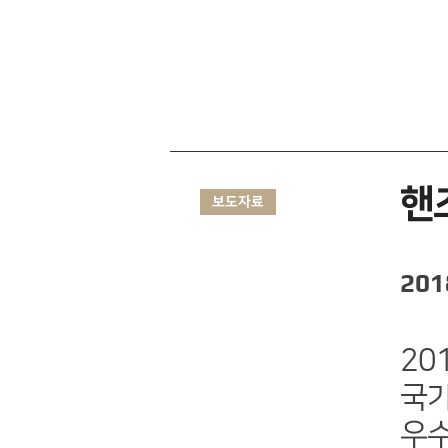
핸
보도자료
201
20
국가
우수