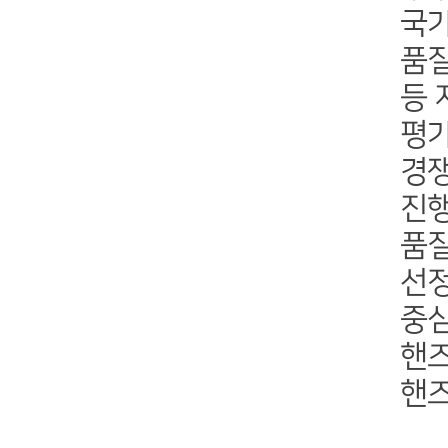
국
품질
등 
평가
경쟁
진행
품질
선정
중심
핸즈
핸즈