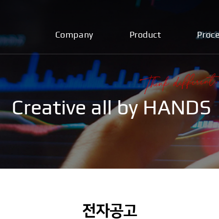
Company
Product
Proc
Creative all by HANDS
전자공고