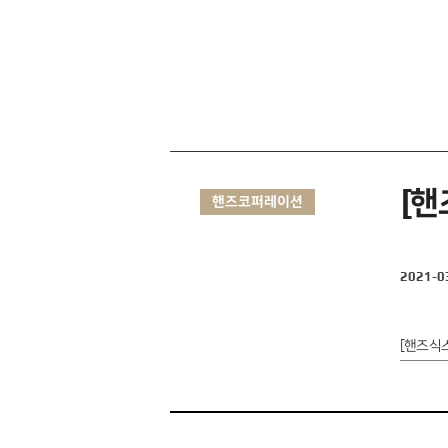
[핸
핸즈코퍼레이션
2021-0
[핸즈식스